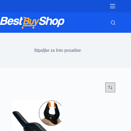
Skip
to
content
štipaljke za foto pozadine