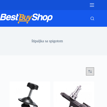
Skip
to
content
štipaljka sa spigotom