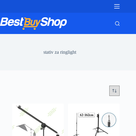
Skip
to
content
stativ za ringlight