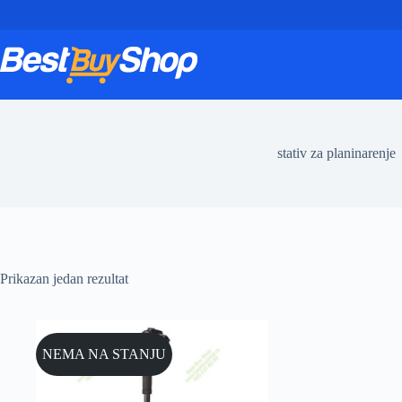
Skip
to
content
stativ za planinarenje
Prikazan jedan rezultat
NEMA NA STANJU