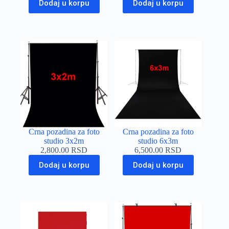
Dodaj u korpu
Dodaj u korpu
Crna pozadina za foto
Crna pozadina za foto
studio 3x2m
studio 6x3m
2,800.00
RSD
6,500.00
RSD
Dodaj u korpu
Dodaj u korpu