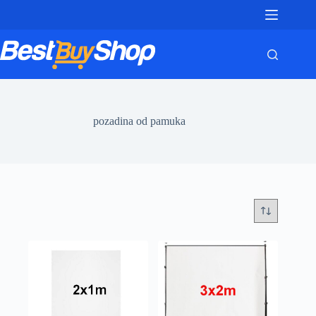
Skip
to
content
pozadina od pamuka