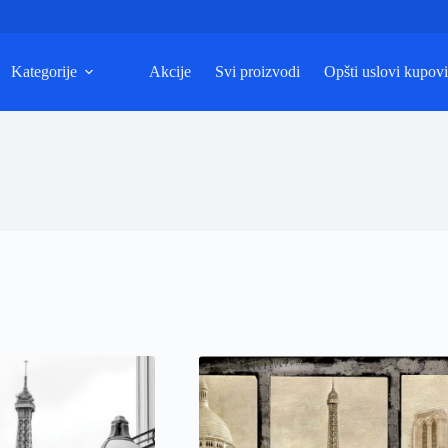
Kategorije
Akcije
Svi proizvodi
Opšti uslovi kupov