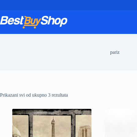
Skip
to
content
pariz
Prikazani svi od ukupno 3 rezultata