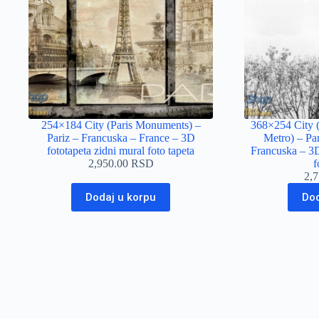
254×184 City (Paris Monuments) –
368×254 City (
Pariz – Francuska – France – 3D
Metro) – Par
fototapeta zidni mural foto tapeta
Francuska – 3D
2,950.00
RSD
f
2,
Dodaj u korpu
Dod