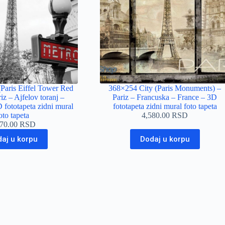
Paris Eiffel Tower Red
368×254 City (Paris Monuments) –
iz – Ajfelov toranj –
Pariz – Francuska – France – 3D
 fototapeta zidni mural
fototapeta zidni mural foto tapeta
oto tapeta
4,580.00
RSD
770.00
RSD
aj u korpu
Dodaj u korpu