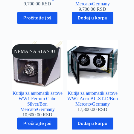
9,700.00
RSD
Mercato/Germany
9,700.00
RSD
Pročitajte još
Dodaj u korpu
NEMA NA STANJU
Kutija za automatik satove
Kutija za automatik satove
WW1 Ferrum Cube
WW2 Aero BL-ST-D/Bon
Silver/Bon
Mercato/Germany
Mercato/Germany
17,800.00
RSD
10,600.00
RSD
Pročitajte još
Dodaj u korpu