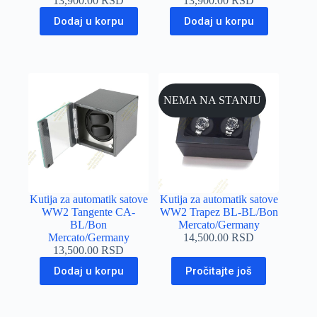
13,900.00
RSD
13,900.00
RSD
Dodaj u korpu
Dodaj u korpu
NEMA NA STANJU
Kutija za automatik satove
Kutija za automatik satove
WW2 Tangente CA-
WW2 Trapez BL-BL/Bon
BL/Bon
Mercato/Germany
Mercato/Germany
14,500.00
RSD
13,500.00
RSD
Dodaj u korpu
Pročitajte još