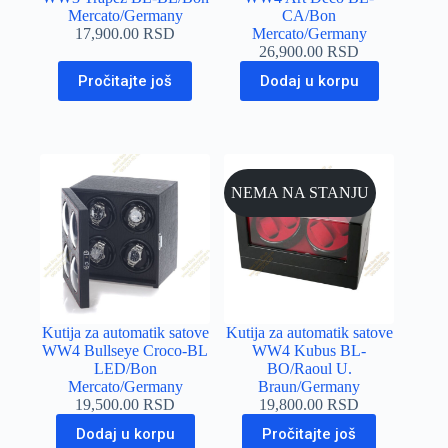
Mercato/Germany
CA/Bon
17,900.00
RSD
Mercato/Germany
26,900.00
RSD
Pročitajte još
Dodaj u korpu
NEMA NA STANJU
Kutija za automatik satove
Kutija za automatik satove
WW4 Bullseye Croco-BL
WW4 Kubus BL-
LED/Bon
BO/Raoul U.
Mercato/Germany
Braun/Germany
19,500.00
RSD
19,800.00
RSD
Dodaj u korpu
Pročitajte još