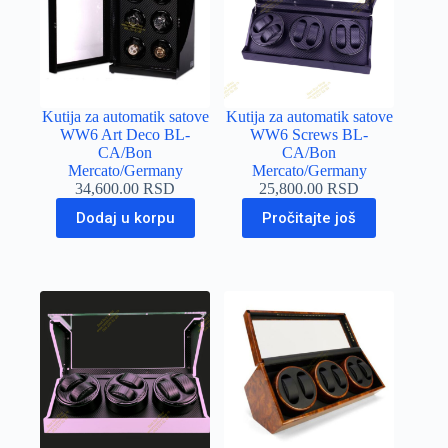
Kutija za automatik satove
Kutija za automatik satove
WW6 Art Deco BL-
WW6 Screws BL-
CA/Bon
CA/Bon
Mercato/Germany
Mercato/Germany
34,600.00
RSD
25,800.00
RSD
Dodaj u korpu
Pročitajte još