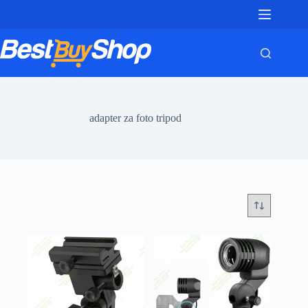
Skip
to
content
adapter za foto tripod