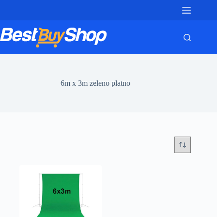
Skip
to
content
6m x 3m zeleno platno